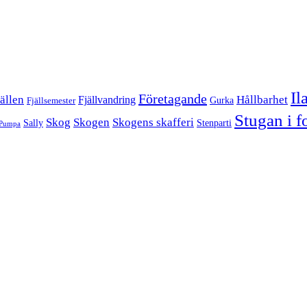
Il
Företagande
Hållbarhet
ällen
Fjällvandring
Gurka
Fjällsemester
Stugan i f
Skog
Skogen
Skogens skafferi
Sally
Stenparti
Pumpa