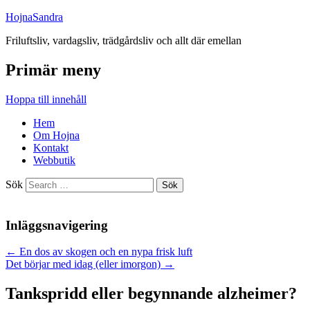
HojnaSandra
Friluftsliv, vardagsliv, trädgårdsliv och allt där emellan
Primär meny
Hoppa till innehåll
Hem
Om Hojna
Kontakt
Webbutik
Sök
Inläggsnavigering
←
En dos av skogen och en nypa frisk luft
Det börjar med idag (eller imorgon)
→
Tankspridd eller begynnande alzheimer?