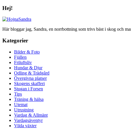
Hej!
Här bloggar jag, Sandra, en norrbottning som trivs bäst i skog och ma
Kategorier
Bilder & Foto
Fjällen
Friluftsliv
Hundar & Djur
Odling & Trädgård
Övergivna platser
Skogens skafferi
Stugan i Forsen
Tips
Träning & hälsa
Utemat
Utrustning
Vardag & Allmänt
Vardagsäventyr
Vilda växter