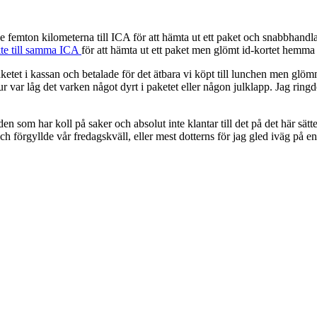
e femton kilometerna till ICA för att hämta ut ett paket och snabbhandla
åkte till samma ICA
för att hämta ut ett paket men glömt id-kortet hemma
ketet i kassan och betalade för det ätbara vi köpt till lunchen men gl
 tur var låg det varken något dyrt i paketet eller någon julklapp. Jag ri
 den som har koll på saker och absolut inte klantar till det på det här 
h förgyllde vår fredagskväll, eller mest dotterns för jag gled iväg på en t