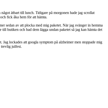
 något ätbart till lunch. Tidigare på morgonen hade jag scrollat
 och fick åka hem för att hämta.
ömmer sedan av att plocka med mig paketet. När jag svänger in hemma
ngde till butiken och bad dem lägga undan paketet så jag kan hämta det
sättet. Jag lockades att googla symptom på alzheimer men stoppade mig
revlig julfest.