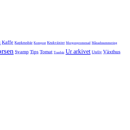
a
Kaffe
Kapkrusbär
Krukväxter
Kompost
Morgonpromenad
Månadssummering
orsen
Ur arkivet
Tomat
Växthus
Svamp
Tips
Uteliv
Tranbär