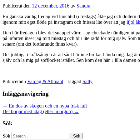
Publicerat den
12 december, 2016
av
Sandra
En ganska vanlig fredag vid lunchtid (i fredags) åkte jag och dottern d
igenom mitt eget flöde på instagram och fnissat lite över att jag
ifjol 
Den här fredagen blev det snäppet värre. Jag checkade nämligen ut pa
på infarten inser jag mitt misstag och blir lite rädd för mig själv. Som
senare (om det fortfarande finns kvar).
Det jobbiga i kråksången är att sånt här inte brukar hända mig. Jag är
själv och la mig på sofflocket istället. Sen kom den här ↓ lilla damen oc
Publicerad i
Vardag & Allmänt
|
Taggad
Sally
Inläggsnavigering
←
En dos av skogen och en nypa frisk luft
Det börjar med idag (eller imorgon)
→
Sök
Sök