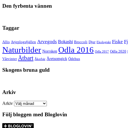
Den fyrbenta vännen
Taggar
Arvegods
Fiske
Fj
Bokashi
Allis
Arjeplogsfjällen
Broccoli
Djur
Ekologiskt
Naturbilder
Odla 2016
Norrsken
Odla 2020
Odla 2017
Ätbart
Åretsomgick
Vårvinter
Ödehus
Åkerbär
Skogens bruna guld
Arkiv
Arkiv
Följ bloggen med Bloglovin