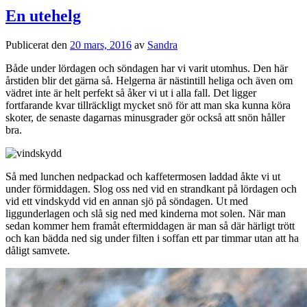
En utehelg
Publicerat den
20 mars, 2016
av
Sandra
Både under lördagen och söndagen har vi varit utomhus. Den här
årstiden blir det gärna så. Helgerna är nästintill heliga och även om
vädret inte är helt perfekt så åker vi ut i alla fall. Det ligger
fortfarande kvar tillräckligt mycket snö för att man ska kunna köra
skoter, de senaste dagarnas minusgrader gör också att snön håller
bra.
Så med lunchen nedpackad och kaffetermosen laddad åkte vi ut
under förmiddagen. Slog oss ned vid en strandkant på lördagen och
vid ett vindskydd vid en annan sjö på söndagen. Ut med
liggunderlagen och slå sig ned med kinderna mot solen. När man
sedan kommer hem framåt eftermiddagen är man så där härligt trött
och kan bädda ned sig under filten i soffan ett par timmar utan att ha
dåligt samvete.