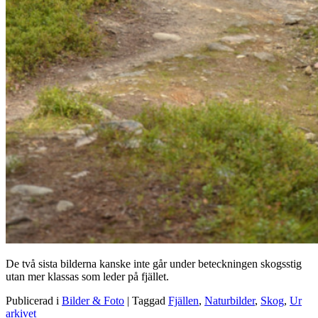
De två sista bilderna kanske inte går under beteckningen skogsstig
utan mer klassas som leder på fjället.
Publicerad i
Bilder & Foto
|
Taggad
Fjällen
,
Naturbilder
,
Skog
,
Ur
arkivet