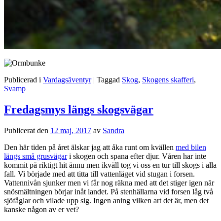
Publicerad i
Vardagsäventyr
|
Taggad
Skog
,
Skogens skafferi
,
Svamp
Fredagsmys längs skogsvägar
Publicerat den
12 maj, 2017
av
Sandra
Den här tiden på året älskar jag att åka runt om kvällen
med bilen
längs små grusvägar
i skogen och spana efter djur. Våren har inte
kommit på riktigt hit ännu men ikväll tog vi oss en tur till skogs i alla
fall. Vi började med att titta till vattenläget vid stugan i forsen.
Vattennivån sjunker men vi får nog räkna med att det stiger igen när
snösmältningen börjar inåt landet. På stenhällarna vid forsen låg två
sjöfåglar och vilade upp sig. Ingen aning vilken art det är, men det
kanske någon av er vet?