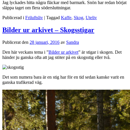
Jag lyckades hitta några fläckar med barmark. Snön har redan börjat
släppa taget om flera södersluttningar.
Publicerad i
Friluftsliv
|
Taggad
Kaffe
,
Skog
,
Uteliv
Bilder ur arkivet – Skogsstigar
Publicerat den
28 januari, 2016
av
Sandra
Den här veckans tema i ”
Bilder ur arkivet
” är stigar i skogen. Det
händer ju ganska ofta att jag stöter på en skogsstig eller två.
Det som numera bara är en stig har för en tid sedan kanske varit en
ganska trafikerad väg.