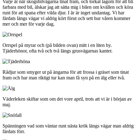
Varje år när skogsbilvägarna tinat fram, och torkat lagom för att bli
farbara med bil, älskar jag att sätta mig i bilen om kvällen och köra
runt för att spana efter vilda djur. I år är inget undantag. Vi har
färdats längs vägar vi aldrig kört förut och sett hur våren kommer
mer och mer för varje dag.
Orrspel på myrar och (på bilden ovan) mitt i en liten by.
Tjäderhönor, ofta två och två längs grusvägarnas kanter.
Rådjur som smyger ut på ängarna för att frossa i gräset som tinat
fram och har man riktigt tur kan man få syn på en älg eller två.
Väderleken skiftar som om det vore april, trots att vi är i början av
maj.
Spänningen vad som väntar runt nästa krök längs vägar man aldrig
färdats förr.