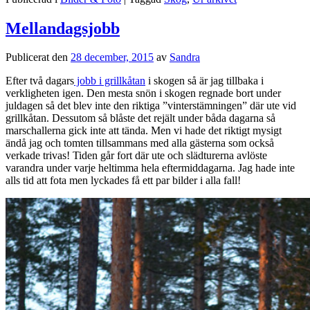
Mellandagsjobb
Publicerat den
28 december, 2015
av
Sandra
Efter två dagars
jobb i grillkåtan
i skogen så är jag tillbaka i
verkligheten igen. Den mesta snön i skogen regnade bort under
juldagen så det blev inte den riktiga ”vinterstämningen” där ute vid
grillkåtan. Dessutom så blåste det rejält under båda dagarna så
marschallerna gick inte att tända. Men vi hade det riktigt mysigt
ändå jag och tomten tillsammans med alla gästerna som också
verkade trivas! Tiden går fort där ute och slädturerna avlöste
varandra under varje heltimma hela eftermiddagarna. Jag hade inte
alls tid att fota men lyckades få ett par bilder i alla fall!