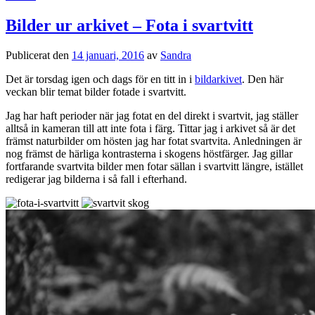
Bilder ur arkivet – Fota i svartvitt
Publicerat den
14 januari, 2016
av
Sandra
Det är torsdag igen och dags för en titt in i
bildarkivet
. Den här
veckan blir temat bilder fotade i svartvitt.
Jag har haft perioder när jag fotat en del direkt i svartvit, jag ställer
alltså in kameran till att inte fota i färg. Tittar jag i arkivet så är det
främst naturbilder om hösten jag har fotat svartvita. Anledningen är
nog främst de härliga kontrasterna i skogens höstfärger. Jag gillar
fortfarande svartvita bilder men fotar sällan i svartvitt längre, istället
redigerar jag bilderna i så fall i efterhand.