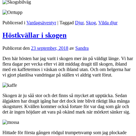
Publicerad i
Vardagsäventyr
|
Taggad
Djur
,
Skog
,
Vilda djur
Höstkvällar i skogen
Publicerat den
23 september, 2018
av
Sandra
Den här hösten har jag varit i skogen mer än på väldigt länge. Vi har
flera dagar per vecka efter vi ätit middag dragit till skogen, ibland
med en kaffetermos i väskan och ibland utan. Och om helgerna har
vi gjort planlösa vandringar på ställen vi aldrig varit förut.
Skogen är ju såå stor och det finns så mycket att upptäcka. Sedan
älgjakten har dragit igång har det dock inte blivit riktigt lika många
skogsturer. Kvällen kommer också fortare för var dag som går och
det är ingen höjdare att vara på okänd mark när mörkret sänker sig.
Hittade för första gången rödgul trumpetsvamp som jag plockade