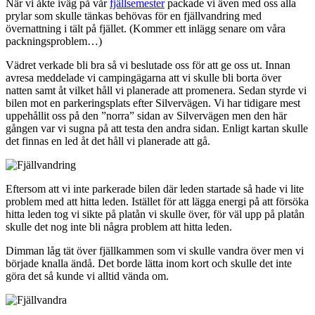
När vi åkte iväg på vår
fjällsemester
packade vi även med oss alla
prylar som skulle tänkas behövas för en fjällvandring med
övernattning i tält på fjället. (Kommer ett inlägg senare om våra
packningsproblem…)
Vädret verkade bli bra så vi beslutade oss för att ge oss ut. Innan
avresa meddelade vi campingägarna att vi skulle bli borta över
natten samt åt vilket håll vi planerade att promenera. Sedan styrde vi
bilen mot en parkeringsplats efter Silvervägen. Vi har tidigare mest
uppehållit oss på den ”norra” sidan av Silvervägen men den här
gången var vi sugna på att testa den andra sidan. Enligt kartan skulle
det finnas en led åt det håll vi planerade att gå.
Eftersom att vi inte parkerade bilen där leden startade så hade vi lite
problem med att hitta leden. Istället för att lägga energi på att försöka
hitta leden tog vi sikte på platån vi skulle över, för väl upp på platån
skulle det nog inte bli några problem att hitta leden.
Dimman låg tät över fjällkammen som vi skulle vandra över men vi
började knalla ändå. Det borde lätta inom kort och skulle det inte
göra det så kunde vi alltid vända om.