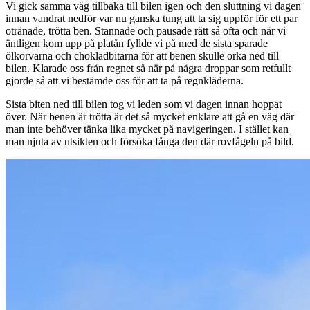
Vi gick samma väg tillbaka till bilen igen och den sluttning vi dagen
innan vandrat nedför var nu ganska tung att ta sig uppför för ett par
otränade, trötta ben. Stannade och pausade rätt så ofta och när vi
äntligen kom upp på platån fyllde vi på med de sista sparade
ölkorvarna och chokladbitarna för att benen skulle orka ned till
bilen. Klarade oss från regnet så när på några droppar som retfullt
gjorde så att vi bestämde oss för att ta på regnkläderna.
Sista biten ned till bilen tog vi leden som vi dagen innan hoppat
över. När benen är trötta är det så mycket enklare att gå en väg där
man inte behöver tänka lika mycket på navigeringen. I stället kan
man njuta av utsikten och försöka fånga den där rovfågeln på bild.