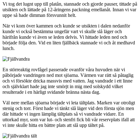
Vi tog det lugnt upp till platån, stannade och gjorde pauser, tittade på
utsikten och lättade på 12-åringens packning emellanåt. Innan vi var
uppe så hade dimman försvunnit helt.
När vi kom över kammen och kunde se utsikten i dalen nedanför
kunde vi också bestämma ungefär vart vi skulle slå läger och
härifrån kunde vi även se leden delvis. Vi hittade leden ned och
började följa den. Vid en liten fjällbäck stannade vi och åt medhavd
lunch.
En störreaktig rovfågel passerade ovanför våra huvuden när vi
påbörjade vandringen ned mot sjöarna. Värmen var rätt så påtaglig
och vi försökte dricka massvis med vatten. Jag vandrade i ett linne
och självklart hade jag inte smörjt in mig med solskydd vilket
resulterade i en härligt svidande bränna nästa dag.
Väl nere mellan sjöarna började vi leta tältplats. Marken var otroligt
stenig och torr. Först hade vi tänkt slå läger vid den första sjön men
där hittade vi ingen lämplig tältplats så vi vandrade vidare. En
uttorkad myr, som var lut- och stenfri fick bli vår reservplats ifall att
vi inte skulle hitta en bättre plats att slå upp tältet på.