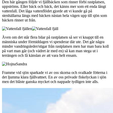
Den här gången följde vi fjällbäcken som rinner förbi rastplatsen,
uppströms. Eller bäck och bäck, det känns mer som ett enda långt
vattenfall. Det låga vattenflödet gjorde att vi kunde gå på
stenhällarna längs med bäcken nästan hela vägen upp till sjön som
bäcken rinner ut från.
Även om det står flera bilar på rastplatsen så ser vi knappt till en
människa under förmiddagen vi spenderar där ute. Det går några
mindre vandringsleder/stigar från rastplatsen men har man bara koll
på vart man går (och vädret är med en) så kan man stega ut i
terrängen och få känslan av att vara helt ensam.
Framme vid sjön sparkade vi av oss skorna och svalkade fötterna i
det ljumma klara fjällvattnet. En av oss prövade fiskelyckan i sjön
men det blåste ganska mycket och nappade tydligen inte alls.