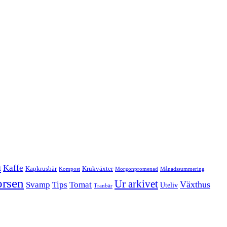
a
Kaffe
Kapkrusbär
Krukväxter
Kompost
Morgonpromenad
Månadssummering
orsen
Ur arkivet
Tomat
Växthus
Svamp
Tips
Uteliv
Tranbär