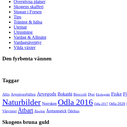
Övergivna platser
Skogens skafferi
Stugan i Forsen
Tips
Träning & hälsa
Utemat
Utrustning
Vardag & Allmänt
Vardagsäventyr
Vilda växter
Den fyrbenta vännen
Taggar
Arvegods
Fiske
Fj
Bokashi
Allis
Arjeplogsfjällen
Broccoli
Djur
Ekologiskt
Naturbilder
Odla 2016
Norrsken
Odla 2020
Odla 2017
Ätbart
Åretsomgick
Vårvinter
Ödehus
Åkerbär
Skogens bruna guld