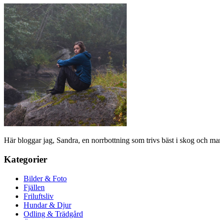
Här bloggar jag, Sandra, en norrbottning som trivs bäst i skog och ma
Kategorier
Bilder & Foto
Fjällen
Friluftsliv
Hundar & Djur
Odling & Trädgård