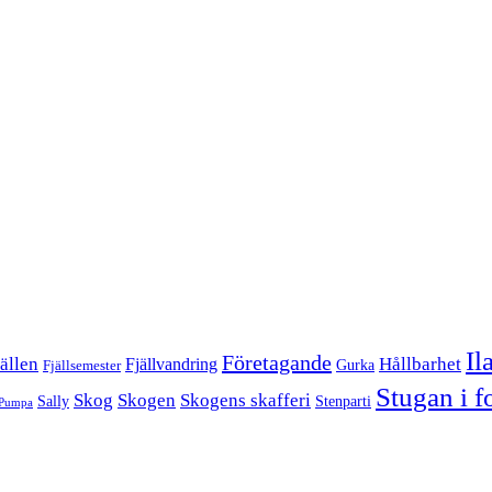
Il
Företagande
Hållbarhet
ällen
Fjällvandring
Gurka
Fjällsemester
Stugan i f
Skog
Skogen
Skogens skafferi
Sally
Stenparti
Pumpa