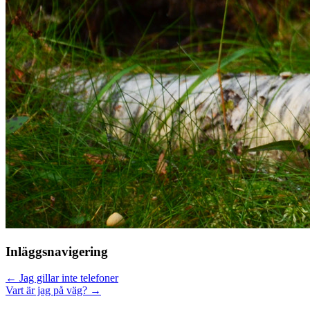
Inläggsnavigering
←
Jag gillar inte telefoner
Vart är jag på väg?
→