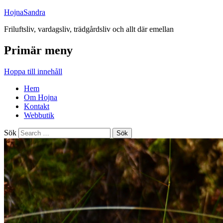
HojnaSandra
Friluftsliv, vardagsliv, trädgårdsliv och allt där emellan
Primär meny
Hoppa till innehåll
Hem
Om Hojna
Kontakt
Webbutik
Sök