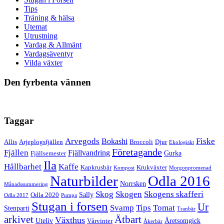
Tips
Träning & hälsa
Utemat
Utrustning
Vardag & Allmänt
Vardagsäventyr
Vilda växter
Den fyrbenta vännen
Taggar
Arvegods
Fiske
Bokashi
Allis
Arjeplogsfjällen
Broccoli
Djur
Ekologiskt
Företagande
Fjällen
Fjällvandring
Gurka
Fjällsemester
Ila
Hållbarhet
Kaffe
Kapkrusbär
Krukväxter
Kompost
Morgonpromenad
Naturbilder
Odla 2016
Norrsken
Månadssummering
Skog
Skogen
Skogens skafferi
Sally
Odla 2020
Odla 2017
Pumpa
Stugan i forsen
Ur
Tomat
Svamp
Tips
Stenparti
Tranbär
arkivet
Ätbart
Växthus
Uteliv
Åretsomgick
Vårvinter
Åkerbär