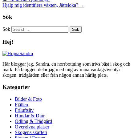
Hjälp mig identifiera växten, Jätteloka?
→
Sök
Sök
Hej!
Här bloggar jag, Sandra, en norrbottning som trivs bäst i skog och
mark. På bloggen delar jag med mig av mina vardagsäventyr i
skogen, trädgården eller från någon annan härlig plats.
Kategorier
Bilder & Foto
Fjällen
Friluftsliv
Hundar & Djur
Odling & Trädgård
Övergivna platser
Skogens skafferi
Stugan i Forsen