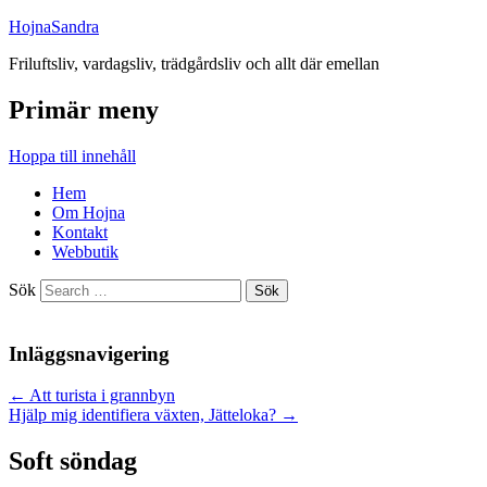
HojnaSandra
Friluftsliv, vardagsliv, trädgårdsliv och allt där emellan
Primär meny
Hoppa till innehåll
Hem
Om Hojna
Kontakt
Webbutik
Sök
Inläggsnavigering
←
Att turista i grannbyn
Hjälp mig identifiera växten, Jätteloka?
→
Soft söndag