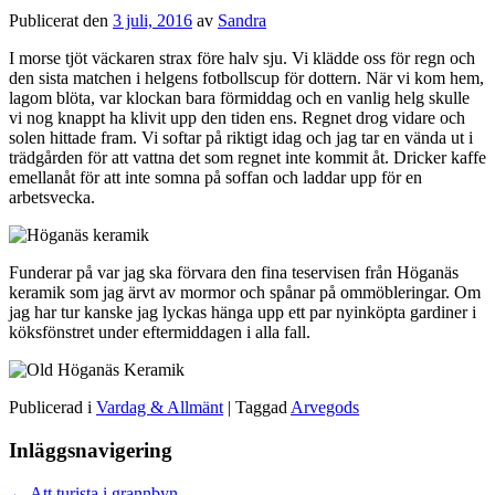
Publicerat den
3 juli, 2016
av
Sandra
I morse tjöt väckaren strax före halv sju. Vi klädde oss för regn och
den sista matchen i helgens fotbollscup för dottern. När vi kom hem,
lagom blöta, var klockan bara förmiddag och en vanlig helg skulle
vi nog knappt ha klivit upp den tiden ens. Regnet drog vidare och
solen hittade fram. Vi softar på riktigt idag och jag tar en vända ut i
trädgården för att vattna det som regnet inte kommit åt. Dricker kaffe
emellanåt för att inte somna på soffan och laddar upp för en
arbetsvecka.
Funderar på var jag ska förvara den fina teservisen från Höganäs
keramik som jag ärvt av mormor och spånar på ommöbleringar. Om
jag har tur kanske jag lyckas hänga upp ett par nyinköpta gardiner i
köksfönstret under eftermiddagen i alla fall.
Publicerad i
Vardag & Allmänt
|
Taggad
Arvegods
Inläggsnavigering
←
Att turista i grannbyn