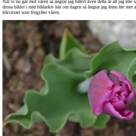
När vi nu går mot våren så ångrar jag bittert även detta år att jag inte s
dessa bilder i mitt bildarkiv här om dagen så ångrar jag ännu lite mer 
lökväxter som förgyller våren.