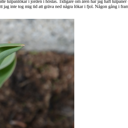
atte tulpanlökar i jorden i höstas. Tidigare om åren har jag haft tulpaner e
att jag inte tog mig tid att gräva ned några lökar i fjol. Någon gång i f