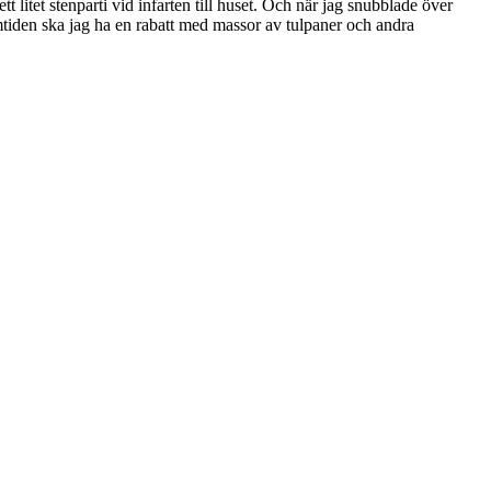
tt litet stenparti vid infarten till huset. Och när jag snubblade över
ramtiden ska jag ha en rabatt med massor av tulpaner och andra