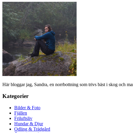
Här bloggar jag, Sandra, en norrbottning som trivs bäst i skog och ma
Kategorier
Bilder & Foto
Fjällen
Friluftsliv
Hundar & Djur
Odling & Trädgård