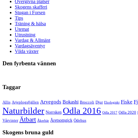
Övergivna platser
Skogens skafferi
Stugan i Forsen
Tips
Träning & hälsa
Utemat
Utrustning
Vardag & Allmänt
Vardagsäventyr
Vilda växter
Den fyrbenta vännen
Taggar
Arvegods
Fiske
Fj
Bokashi
Allis
Arjeplogsfjällen
Broccoli
Djur
Ekologiskt
Naturbilder
Odla 2016
Norrsken
Odla 2020
Odla 2017
Ätbart
Åretsomgick
Vårvinter
Ödehus
Åkerbär
Skogens bruna guld