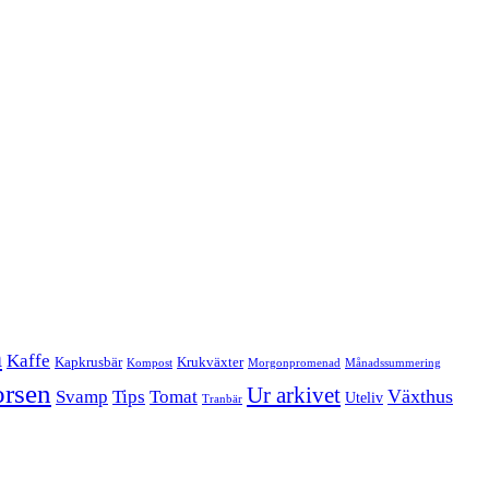
a
Kaffe
Kapkrusbär
Krukväxter
Kompost
Morgonpromenad
Månadssummering
orsen
Ur arkivet
Tomat
Växthus
Svamp
Tips
Uteliv
Tranbär