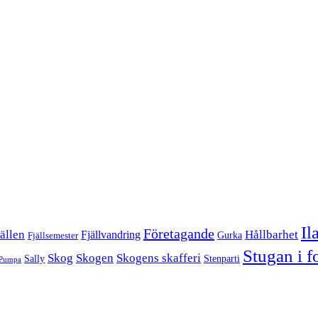
Il
Företagande
Hållbarhet
ällen
Fjällvandring
Gurka
Fjällsemester
Stugan i f
Skog
Skogen
Skogens skafferi
Sally
Stenparti
Pumpa