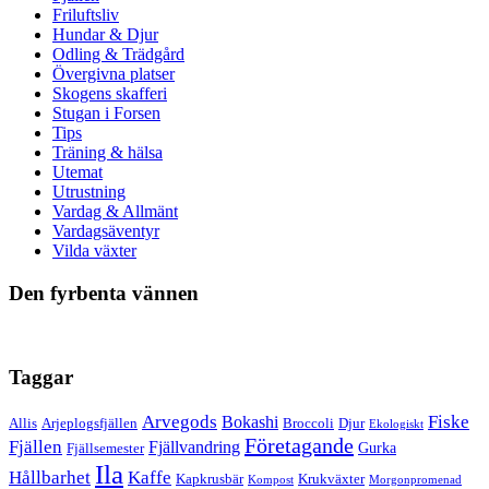
Friluftsliv
Hundar & Djur
Odling & Trädgård
Övergivna platser
Skogens skafferi
Stugan i Forsen
Tips
Träning & hälsa
Utemat
Utrustning
Vardag & Allmänt
Vardagsäventyr
Vilda växter
Den fyrbenta vännen
Taggar
Arvegods
Fiske
Bokashi
Allis
Arjeplogsfjällen
Broccoli
Djur
Ekologiskt
Företagande
Fjällen
Fjällvandring
Gurka
Fjällsemester
Ila
Hållbarhet
Kaffe
Kapkrusbär
Krukväxter
Kompost
Morgonpromenad