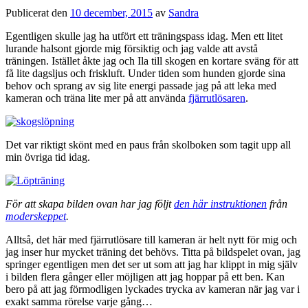
Publicerat den
10 december, 2015
av
Sandra
Egentligen skulle jag ha utfört ett träningspass idag. Men ett litet
lurande halsont gjorde mig försiktig och jag valde att avstå
träningen. Istället åkte jag och Ila till skogen en kortare sväng för att
få lite dagsljus och friskluft. Under tiden som hunden gjorde sina
behov och sprang av sig lite energi passade jag på att leka med
kameran och träna lite mer på att använda
fjärrutlösaren
.
Det var riktigt skönt med en paus från skolboken som tagit upp all
min övriga tid idag.
För att skapa bilden ovan har jag följt
den här instruktionen
från
moderskeppet
.
Alltså, det här med fjärrutlösare till kameran är helt nytt för mig och
jag inser hur mycket träning det behövs. Titta på bildspelet ovan, jag
springer egentligen men det ser ut som att jag har klippt in mig själv
i bilden flera gånger eller möjligen att jag hoppar på ett ben. Kan
bero på att jag förmodligen lyckades trycka av kameran när jag var i
exakt samma rörelse varje gång…