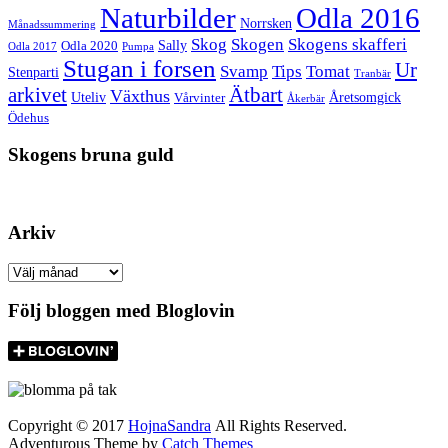
Naturbilder
Odla 2016
Norrsken
Månadssummering
Skog
Skogen
Skogens skafferi
Sally
Odla 2020
Odla 2017
Pumpa
Stugan i forsen
Ur
Tomat
Svamp
Tips
Stenparti
Tranbär
arkivet
Ätbart
Växthus
Uteliv
Åretsomgick
Vårvinter
Åkerbär
Ödehus
Skogens bruna guld
Arkiv
Arkiv
Följ bloggen med Bloglovin
Copyright © 2017
HojnaSandra
All Rights Reserved.
Adventurous Theme by
Catch Themes